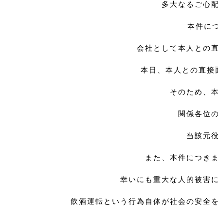
多大なるご心
本件に
会社として本人との
本日、本人との直接
そのため、
関係各位
当該元
また、本件につき
幸いにも重大な人的被害
飲酒運転という行為自体が社会の安全