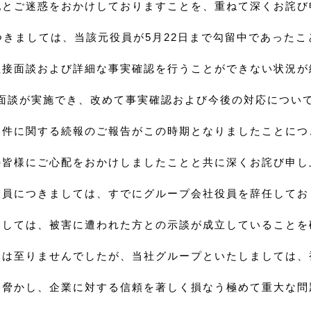
配とご迷惑をおかけしておりますことを、重ねて深くお詫び
つきましては、当該元役員が5月22日まで勾留中であったこ
直接面談および詳細な事実確認を行うことができない状況が
面談が実施でき、改めて事実確認および今後の対応につい
本件に関する続報のご報告がこの時期となりましたことにつ
の皆様にご心配をおかけしましたことと共に深くお詫び申し
役員につきましては、すでにグループ会社役員を辞任してお
ましては、被害に遭われた方との示談が成立していることを
には至りませんでしたが、当社グループといたしましては、
を脅かし、企業に対する信頼を著しく損なう極めて重大な問