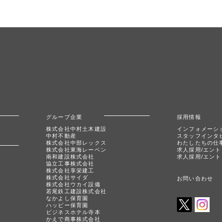
グループ企業
採用情報
株式会社中村土木建設
インフォメーシ
中村不動産
スタッフインタ
株式会社中部レックス
わたしたちの仕
株式会社東海レーベン
求人採用/エント
南和建設株式会社
求人採用/エント
協立工事株式会社
株式会社享栄建工
株式会社サイダ
お問い合わせ
株式会社ウカイ設備
若尾鉄工建設株式会社
なかよし保育園
ハッピー保育園
ビジネスホテル寺本
かえで商事株式会社