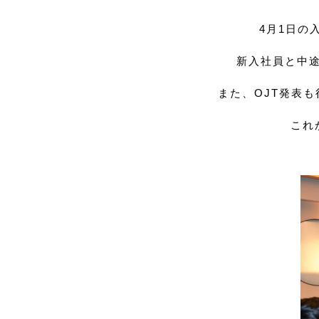
4月1日の
新入社員と中
また、OJT発表
これ