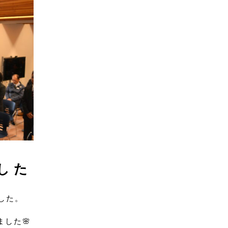
した
した。
した🌸