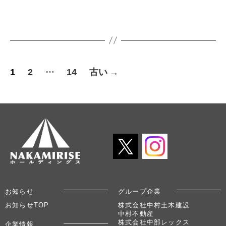
投
…
1
2
14
古い
→
稿
ナ
ビ
ゲ
ー
シ
お知らせ
グループ企業
ョ
お知らせTOP
株式会社中村土木建設
中村不動産
株式会社中部レックス
企業情報