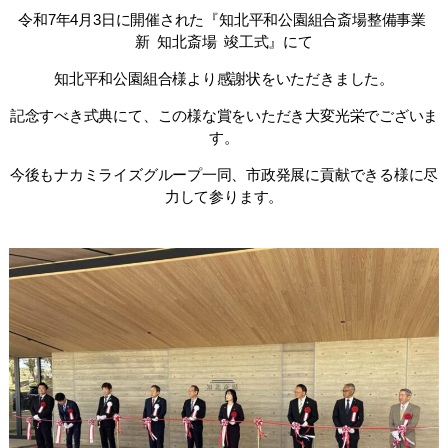
令和7年4
月3日に開催された
『
知北平和公園組合斎場整備事業
新 知北斎場 竣工式
』にて
知北平和公園組合様より感謝状をいただきました。
記念すべき式典にて、この様な賞をいただき大変光栄でございま
す。
今後もナカミライズグループ一同、市政発展に貢献できる様に尽
力して参ります。