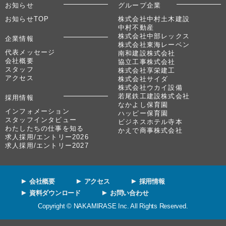
お知らせ
グループ企業
お知らせTOP
株式会社中村土木建設
中村不動産
株式会社中部レックス
企業情報
株式会社東海レーベン
代表メッセージ
南和建設株式会社
会社概要
協立工事株式会社
スタッフ
株式会社享栄建工
アクセス
株式会社サイダ
株式会社ウカイ設備
若尾鉄工建設株式会社
採用情報
なかよし保育園
インフォメーション
ハッピー保育園
スタッフインタビュー
ビジネスホテル寺本
わたしたちの仕事を知る
かえで商事株式会社
求人採用/エントリー2026
求人採用/エントリー2027
会社概要
アクセス
採用情報
資料ダウンロード
お問い合わせ
Copyright © NAKAMIRASE Inc. All Rights Reserved.